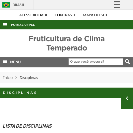
BRASIL
Simplifique!
ACESSIBILIDADE
CONTRASTE
MAPA DO SITE
Comunica BR
PORTAL UFPEL
Participe
ACESSO À INFORMAÇÃO
Fruticultura de Clima
Acesso à informação
AUDITORIA
Temperado
Legislação
COBALTO
Canais
MENU
CONCURSOS
EDITAIS
Início
Disciplinas
INTERNACIONAL
DISCIPLINAS
OUVIDORIA
PORTARIAS
TELEFONES
LISTA DE DISCIPLINAS