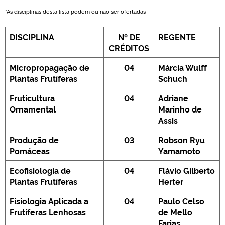
*As disciplinas desta lista podem ou não ser ofertadas
DISCIPLINA
Nº
DE
REGENTE
CRÉDITOS
Micropropagação de
04
Márcia Wulff
Plantas Frutíferas
Schuch
Fruticultura
04
Adriane
Ornamental
Marinho de
Assis
Produção de
03
Robson Ryu
Pomáceas
Yamamoto
Ecofisiologia de
04
Flávio Gilberto
Plantas Frutíferas
Herter
Fisiologia Aplicada a
04
Paulo Celso
Frutíferas Lenhosas
de Mello
Farias