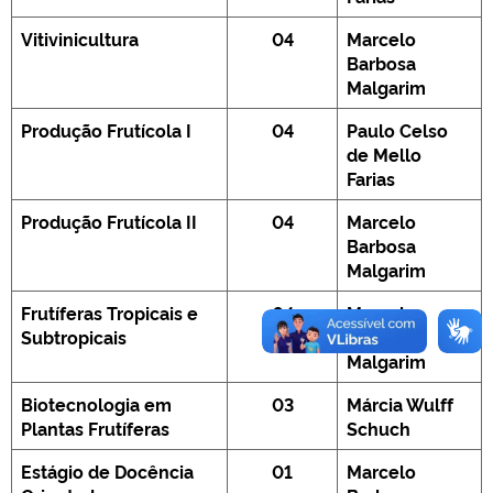
Vitivinicultura
04
Marcelo
Barbosa
Malgarim
Produção Frutícola I
04
Paulo Celso
de Mello
Farias
Produção Frutícola II
04
Marcelo
Barbosa
Malgarim
Frutíferas Tropicais e
04
Marcelo
Subtropicais
Barbosa
Malgarim
Biotecnologia em
03
Márcia Wulff
Plantas Frutíferas
Schuch
Estágio de Docência
01
Marcelo