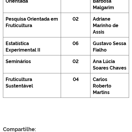
Orientada
Barbosa
Malgarim
Pesquisa Orientada em
02
Adriane
Fruticultura
Marinho de
Assis
Estatística
06
Gustavo Sessa
Experimental II
Fialho
Seminários
02
Ana Lúcia
Soares Chaves
Fruticultura
04
Carlos
Sustentável
Roberto
Martins
Compartilhe: