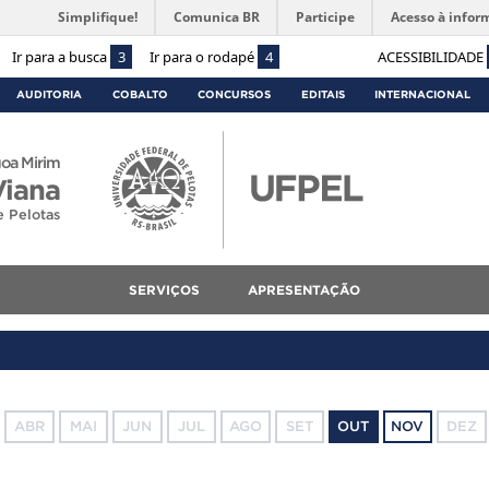
Simplifique!
Comunica BR
Participe
Acesso à infor
Ir para a busca
3
Ir para o rodapé
4
ACESSIBILIDADE
AUDITORIA
COBALTO
CONCURSOS
EDITAIS
INTERNACIONAL
oa Mirim
Viana
e Pelotas
SERVIÇOS
APRESENTAÇÃO
ABR
MAI
JUN
JUL
AGO
SET
OUT
NOV
DEZ