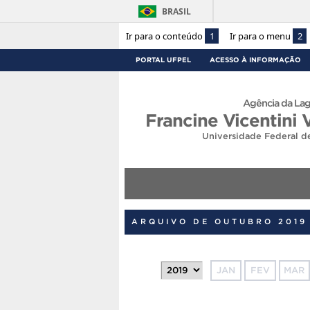
BRASIL
Ir para o conteúdo
1
Ir para o menu
2
PORTAL UFPEL
ACESSO À INFORMAÇÃO
Agência da Lag
Francine Vicentini 
Universidade Federal d
ARQUIVO DE OUTUBRO 2019
JAN
FEV
MAR