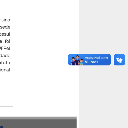
nsino
 sede
ossui
 foi
UFPel
idade
ituto
ional
OK