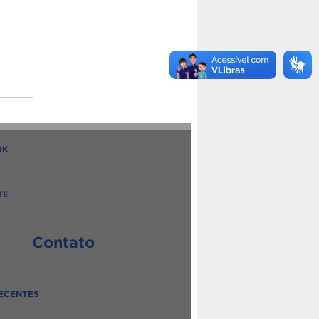
OK
TE
Contato
ECENTES