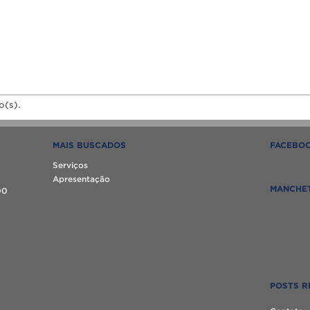
o(s).
MAIS BUSCADOS
FACEBO
Serviços
Apresentação
MANCHE
00
POSTS R