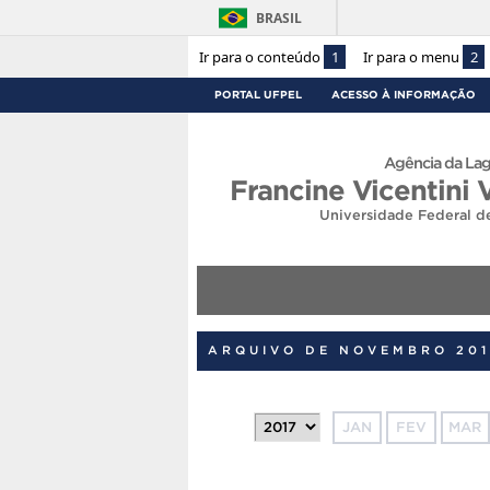
BRASIL
Ir para o conteúdo
1
Ir para o menu
2
PORTAL UFPEL
ACESSO À INFORMAÇÃO
Agência da Lag
Francine Vicentini 
Universidade Federal d
ARQUIVO DE NOVEMBRO 201
JAN
FEV
MAR