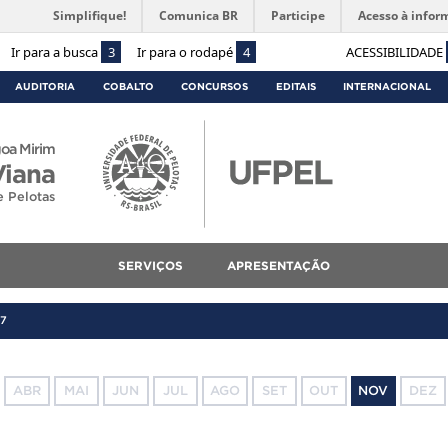
Simplifique!
Comunica BR
Participe
Acesso à infor
Ir para a busca
3
Ir para o rodapé
4
ACESSIBILIDADE
AUDITORIA
COBALTO
CONCURSOS
EDITAIS
INTERNACIONAL
oa Mirim
Viana
e Pelotas
SERVIÇOS
APRESENTAÇÃO
7
ABR
MAI
JUN
JUL
AGO
SET
OUT
NOV
DEZ