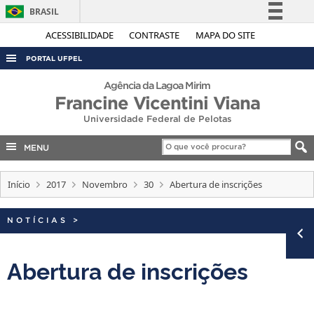
BRASIL
Simplifique!
ACESSIBILIDADE
CONTRASTE
MAPA DO SITE
Comunica BR
PORTAL UFPEL
Participe
ACESSO À INFORMAÇÃO
Agência da Lagoa Mirim
Acesso à informação
Francine Vicentini Viana
AUDITORIA
Legislação
Universidade Federal de Pelotas
COBALTO
Canais
MENU
CONCURSOS
EDITAIS
Início
2017
Novembro
30
Abertura de inscrições
INTERNACIONAL
NOTÍCIAS
>
OUVIDORIA
PORTARIAS
Abertura de inscrições
TELEFONES