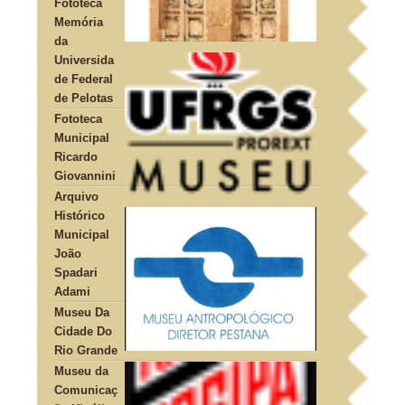
Fototeca
Memória
da
Universida
de Federal
de Pelotas
Fototeca
Municipal
Ricardo
Giovannini
Arquivo
Histórico
Municipal
João
Spadari
Adami
Museu Da
Cidade Do
Rio Grande
Museu da
Comunicaç