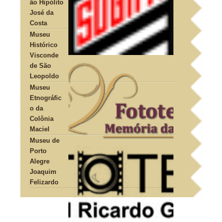
ão Hipólito
José da
Costa
Museu
Histórico
Visconde
de São
Leopoldo
Museu
Etnográfic
o da
Colônia
Maciel
Museu de
Porto
Alegre
Joaquim
Felizardo