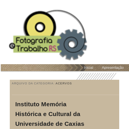
Pular
Pular
para
para
o
o
conteúdo
conteúdo
principal
secundário
Inicial
Apresentação
MENU
PRINCIPAL
ARQUIVO DA CATEGORIA:
ACERVOS
Instituto Memória
Histórica e Cultural da
Universidade de Caxias