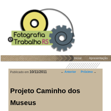
Pular
para
o
conteúdo
principal
Inicial
Apresentação
MENU
PRINCIPAL
10/11/2011
←
Anterior
Próximo
→
NAVEGAÇÃO
Publicado em
DE
POSTS
Projeto Caminho dos
Museus