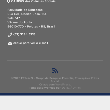
CAMPUS das Ciências Sociais
Faculdade de Educação
Rua Cel. Alberto Rosa, 154
Sala 347
Várzea do Porto
96010-770 - Pelotas - RS, Brasil
(53) 3284 5533
clique para ver o e-mail
©2026 FEPráxiS – Grupo de Pesquisa Filosofia, Educação e Práxis
Social.
Criado com
WordPress
.
Tema desenvolvido por
SGTIC / UFPel
.