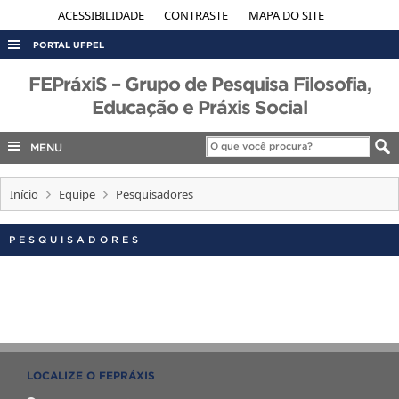
ACESSIBILIDADE
CONTRASTE
MAPA DO SITE
PORTAL UFPEL
ACESSO À INFORMAÇÃO
FEPráxiS – Grupo de Pesquisa Filosofia,
Educação e Práxis Social
AUDITORIA
COBALTO
MENU
CONCURSOS
Início
Equipe
Pesquisadores
EDITAIS
INTERNACIONAL
PESQUISADORES
OUVIDORIA
PORTARIAS
TELEFONES
LOCALIZE O FEPRÁXIS