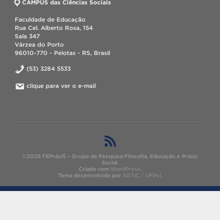
CAMPUS das Ciências Sociais
Faculdade de Educação
Rua Cel. Alberto Rosa, 154
Sala 347
Várzea do Porto
96010-770 - Pelotas - RS, Brasil
(53) 3284 5533
clique para ver o e-mail
©2026 FEPráxiS – Grupo de Pesquisa Filosofia, Educação e Práxis
Social.
Criado com
WordPress
.
Tema desenvolvido por
SGTIC / UFPel
.