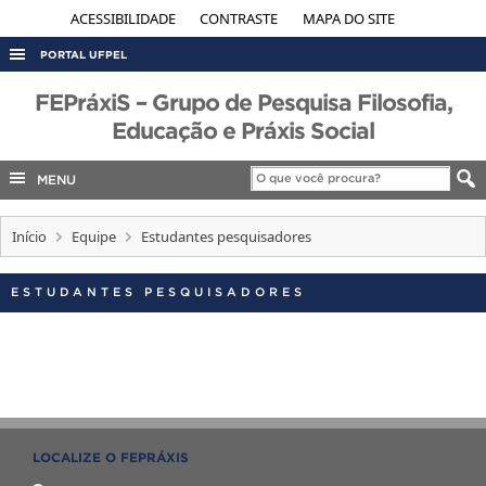
ACESSIBILIDADE
CONTRASTE
MAPA DO SITE
PORTAL UFPEL
ACESSO À INFORMAÇÃO
FEPráxiS – Grupo de Pesquisa Filosofia,
Educação e Práxis Social
AUDITORIA
COBALTO
MENU
CONCURSOS
Início
Equipe
Estudantes pesquisadores
EDITAIS
INTERNACIONAL
ESTUDANTES PESQUISADORES
OUVIDORIA
PORTARIAS
TELEFONES
LOCALIZE O FEPRÁXIS