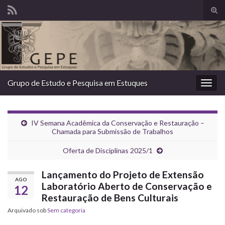
Alte
form
Search for:
de
pesq
Grupo de Estudo e Pesquisa em Estuques
Alter
nave
IV Semana Acadêmica da Conservação e Restauração –
Chamada para Submissão de Trabalhos
Oferta de Disciplinas 2025/1
Lançamento do Projeto de Extensão
AGO
Laboratório Aberto de Conservação e
12
Restauração de Bens Culturais
Arquivado sob
Sem categoria