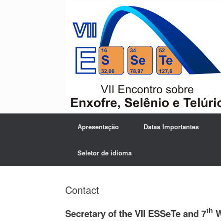
Skip
to
content
Apresentação
Datas Importantes
Seletor de idioma
Contact
th
Secretary of the VII ESSeTe and 7
W