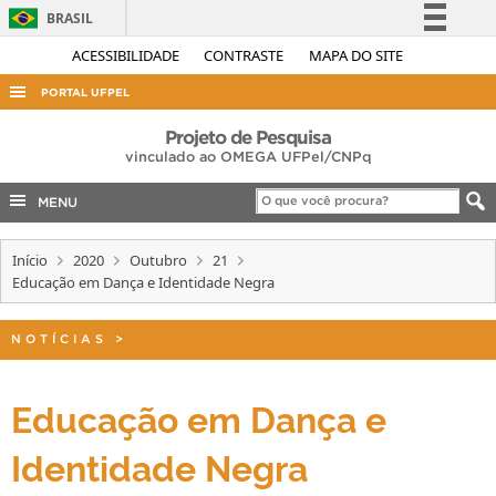
BRASIL
Simplifique!
ACESSIBILIDADE
CONTRASTE
MAPA DO SITE
Comunica BR
PORTAL UFPEL
Participe
ACESSO À INFORMAÇÃO
Projeto de Pesquisa
Acesso à informação
vinculado ao OMEGA UFPel/CNPq
AUDITORIA
Legislação
MENU
COBALTO
Canais
CONCURSOS
Início
2020
Outubro
21
Educação em Dança e Identidade Negra
EDITAIS
INTERNACIONAL
NOTÍCIAS
>
OUVIDORIA
PORTARIAS
Educação em Dança e
TELEFONES
Identidade Negra