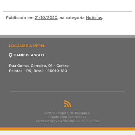
Publicado
em
21/10/2020
, na categoria
Notícias
.
LOCALIZE A UFPEL
CAMPUS ANGLO
Rua Gomes Carneiro, 01 - Centro
Pelotas - RS, Brasil - 96010-610
©2026 Projeto de Pesquisa .
Criado com
WordPress
.
Tema desenvolvido por
SGTIC / UFPel
.