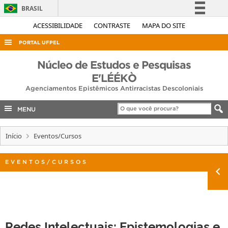
BRASIL
Simplifique!
ACESSIBILIDADE
CONTRASTE
MAPA DO SITE
Comunica BR
PORTAL UFPEL
Participe
ACESSO À INFORMAÇÃO
Núcleo de Estudos e Pesquisas
Acesso à informação
E'LÉÉKÒ
AUDITORIA
Legislação
Agenciamentos Epistêmicos Antirracistas Descoloniais
COBALTO
Canais
MENU
CONCURSOS
EDITAIS
Início
Eventos/Cursos
INTERNACIONAL
EVENTOS/CURSOS
OUVIDORIA
PORTARIAS
TELEFONES
Redes Intelectuais: Epistemologias e