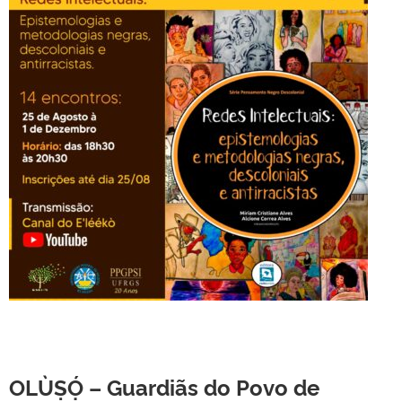
OLÙṢỌ́ – Guardiãs do Povo de