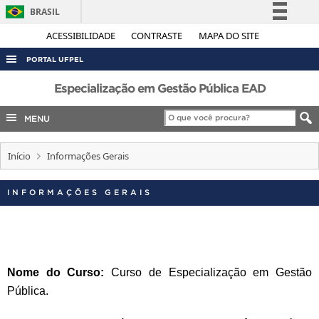
BRASIL
Simplifique!
ACESSIBILIDADE
CONTRASTE
MAPA DO SITE
Comunica BR
PORTAL UFPEL
Participe
ACESSO À INFORMAÇÃO
Especialização em Gestão Pública EAD
Acesso à informação
AUDITORIA
MENU
Legislação
COBALTO
Canais
Início
Informações Gerais
CONCURSOS
EDITAIS
INFORMAÇÕES GERAIS
INTERNACIONAL
OUVIDORIA
PORTARIAS
Nome do Curso:
Curso de Especialização em Gestão
TELEFONES
Pública.