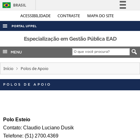
BRASIL
Simplifique!
ACESSIBILIDADE
CONTRASTE
MAPA DO SITE
Comunica BR
PORTAL UFPEL
Participe
ACESSO À INFORMAÇÃO
Especialização em Gestão Pública EAD
Acesso à informação
AUDITORIA
MENU
Legislação
COBALTO
Canais
Início
Polos de Apoio
CONCURSOS
EDITAIS
POLOS DE APOIO
INTERNACIONAL
OUVIDORIA
PORTARIAS
Polo Esteio
TELEFONES
Contato: Claudio Luciano Dusik
Telefone: (51) 2700.4369