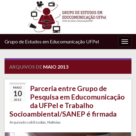
Grupo de Estudos em Educomunicação UFPel
Alter
nave
ARQUIVOS DE
MAIO 2013
Parceria entre Grupo de
MAIO
10
Pesquisa em Educomunicação
2013
da UFPel e Trabalho
Socioambiental/SANEP é firmada
Arquivado sob
Escolas
,
Notícias