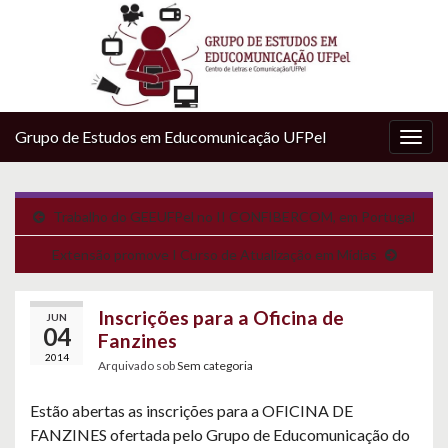
Grupo de Estudos em Educomunicação UFPel
Alter
nave
Trabalho do GEEUFPel no II CONFIBERCOM, em Portugal
Extensão promove I Curso de Atualização em Mídias
Inscrições para a Oficina de
JUN
04
Fanzines
2014
Arquivado sob
Sem categoria
Estão abertas as inscrições para a OFICINA DE
FANZINES ofertada pelo Grupo de Educomunicação do