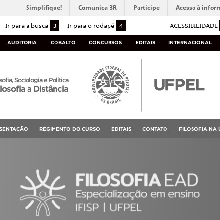
Simplifique!
Comunica BR
Participe
Acesso à infor
Ir para a busca
3
Ir para o rodapé
4
ACESSIBILIDADE
AUDITORIA
COBALTO
CONCURSOS
EDITAIS
INTERNACIONAL
sofia, Sociologia e Política
losofia a Distância
SENTAÇÃO
REGIMENTO DO CURSO
EDITAIS
CONTATO
FILOSOFIA NA 