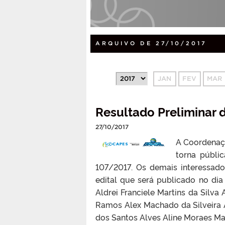
ARQUIVO DE 27/10/2017
JAN
FEV
MAR
Resultado Preliminar 
27/10/2017
A Coordenaçã
torna públi
107/2017. Os demais interessado
edital que será publicado no di
Aldrei Franciele Martins da Silv
Ramos Alex Machado da Silveira A
dos Santos Alves Aline Moraes Mar