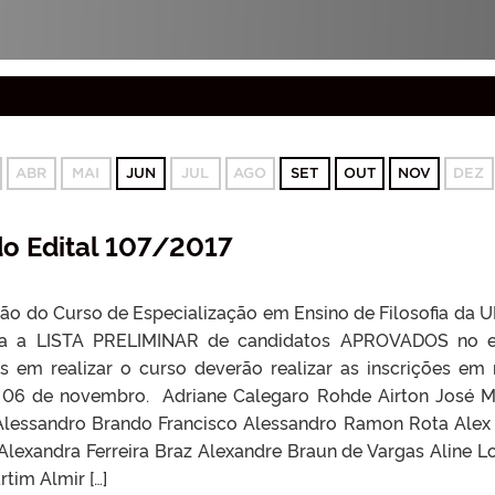
ABR
MAI
JUN
JUL
AGO
SET
OUT
NOV
DEZ
do Edital 107/2017
o do Curso de Especialização em Ensino de Filosofia da 
ca a LISTA PRELIMINAR de candidatos APROVADOS no e
s em realizar o curso deverão realizar as inscrições em
a 06 de novembro. Adriane Calegaro Rohde Airton José M
a Alessandro Brando Francisco Alessandro Ramon Rota Alex
lexandra Ferreira Braz Alexandre Braun de Vargas Aline Lo
tim Almir […]