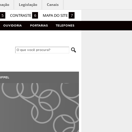
mação
Legislação
Canais
5
CONTRASTE
6
MAPA DO SITE
7
OUVIDORIA
PORTARIAS
TELEFONES
UFPEL