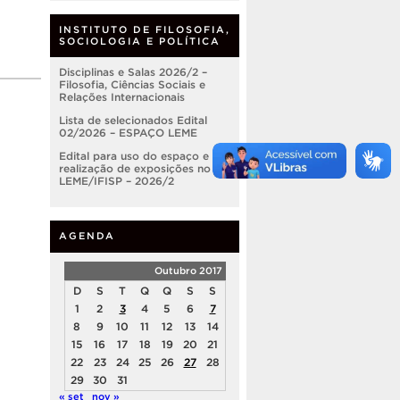
INSTITUTO DE FILOSOFIA,
SOCIOLOGIA E POLÍTICA
Disciplinas e Salas 2026/2 –
Filosofia, Ciências Sociais e
Relações Internacionais
Lista de selecionados Edital
02/2026 – ESPAÇO LEME
Edital para uso do espaço e
realização de exposições no
LEME/IFISP – 2026/2
AGENDA
Outubro 2017
D
S
T
Q
Q
S
S
1
2
3
4
5
6
7
8
9
10
11
12
13
14
15
16
17
18
19
20
21
22
23
24
25
26
27
28
29
30
31
« set
nov »