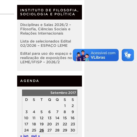
INSTITUTO DE FILOSOFIA,
SOCIOLOGIA E POLÍTICA
Disciplinas e Salas 2026/2 –
Filosofia, Ciências Sociais e
Relações Internacionais
Lista de selecionados Edital
02/2026 – ESPAÇO LEME
Edital para uso do espaço e
realização de exposições no
LEME/IFISP – 2026/2
AGENDA
Setembro 2017
D
S
T
Q
Q
S
S
1
2
3
4
5
6
7
8
9
10
11
12
13
14
15
16
17
18
19
20
21
22
23
24
25
26
27
28
29
30
« jun
out »