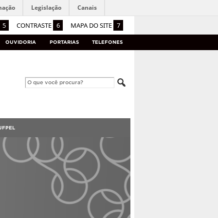
mação
Legislação
Canais
5
CONTRASTE
6
MAPA DO SITE
7
OUVIDORIA
PORTARIAS
TELEFONES
UFPEL