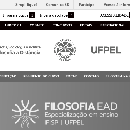
Simplifique!
Comunica BR
Participe
Acesso à infor
Ir para a busca
3
Ir para o rodapé
4
ACESSIBILIDADE
AUDITORIA
COBALTO
CONCURSOS
EDITAIS
INTERNACIONAL
sofia, Sociologia e Política
losofia a Distância
SENTAÇÃO
REGIMENTO DO CURSO
EDITAIS
CONTATO
FILOSOFIA NA 