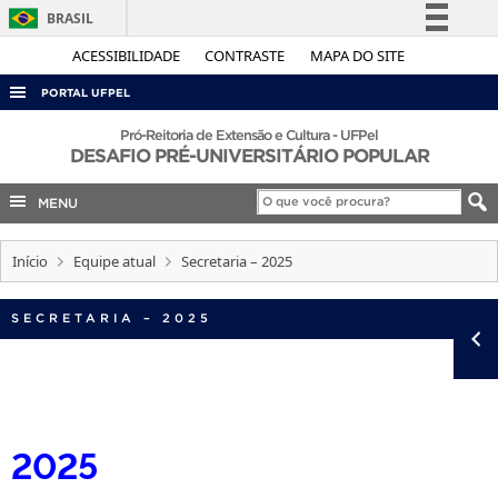
BRASIL
Simplifique!
ACESSIBILIDADE
CONTRASTE
MAPA DO SITE
Comunica BR
PORTAL UFPEL
Participe
ACESSO À INFORMAÇÃO
Pró-Reitoria de Extensão e Cultura - UFPel
DESAFIO PRÉ-UNIVERSITÁRIO POPULAR
Acesso à informação
AUDITORIA
Legislação
MENU
COBALTO
Canais
CONCURSOS
Início
Equipe atual
Secretaria – 2025
EDITAIS
SECRETARIA – 2025
INTERNACIONAL
OUVIDORIA
PORTARIAS
TELEFONES
2025