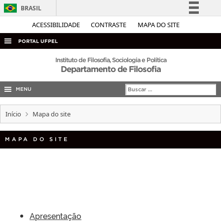
BRASIL
Simplifique!
ACESSIBILIDADE
CONTRASTE
MAPA DO SITE
Comunica BR
PORTAL UFPEL
Participe
ACESSO À INFORMAÇÃO
Instituto de Filosofia, Sociologia e Política
Departamento de Filosofia
Acesso à informação
AUDITORIA
Legislação
MENU
COBALTO
Canais
CONCURSOS
Início
Mapa do site
EDITAIS
MAPA DO SITE
INTERNACIONAL
OUVIDORIA
PORTARIAS
TELEFONES
Apresentação