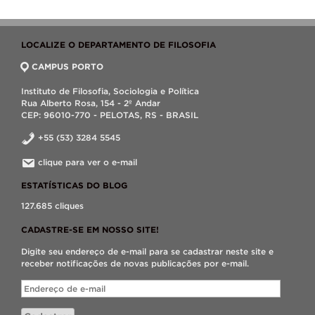
LOCALIZE O DEPARTAMENTO DE FILOSOFIA
CAMPUS PORTO
Instituto de Filosofia, Sociologia e Política
Rua Alberto Rosa, 154 - 2º Andar
CEP: 96010-770 - PELOTAS, RS - BRASIL
+55 (53) 3284 5545
clique para ver o e-mail
ESTATÍSTICAS DO BLOG
127.685 cliques
CADASTRE-SE EM NOSSO SITE!
Digite seu endereço de e-mail para se cadastrar neste site e
receber notificações de novas publicações por e-mail.
Endereço
de
e-