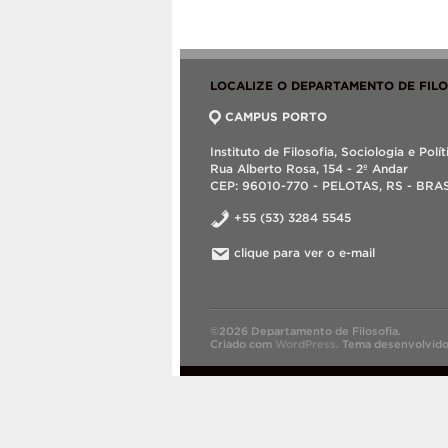
LOCALIZE O DEPARTAMENTO DE FIL
CAMPUS PORTO
Instituto de Filosofia, Sociologia e Polít
Rua Alberto Rosa, 154 - 2º Andar
CEP: 96010-770 - PELOTAS, RS - BRA
+55 (53) 3284 5545
clique para ver o e-mail
©2026 Departamento de Filosofia.
Criado com
WordPress
.
Tema desenvolvid