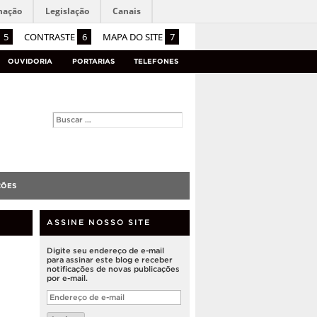
mação
Legislação
Canais
5
CONTRASTE
6
MAPA DO SITE
7
OUVIDORIA
PORTARIAS
TELEFONES
ÇÕES
ASSINE NOSSO SITE
Digite seu endereço de e-mail
para assinar este blog e receber
notificações de novas publicações
por e-mail.
Endereço
de
e-