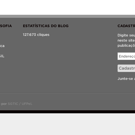
OSOFIA
ESTATÍSTICAS DO BLOG
CADASTR
127.673 cliques
Digite se
neste sit
publicaçõ
ica
Endereço
SIL
de
e-
Cadastr
mail
Junte-se 
o por
SGTIC / UFPel
.