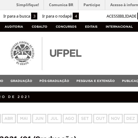
Simplifique!
Comunica BR
Participe
Acesso à infor
Ir para a busca
3
Ir para o rodapé
4
ACESSIBILIDADE
AUDITORIA
COBALTO
CONCURSOS
EDITAIS
INTERNACIONAL
IO
GRADUAÇÃO
PÓS-GRADUAÇÃO
PESQUISA E EXTENSÃO
PUBLICA
RO DE 2021
ABR
MAI
JUN
JUL
AGO
SET
OUT
NOV
DEZ