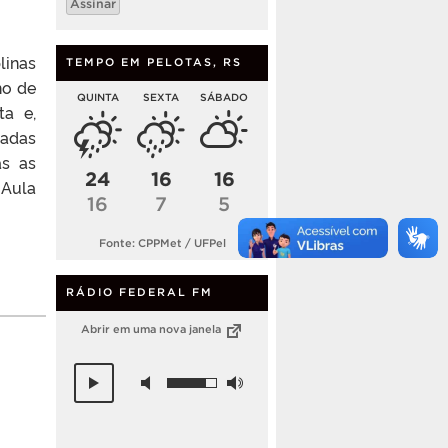
Assinar
mail
linas
TEMPO EM PELOTAS, RS
ho de
QUINTA
SEXTA
SÁBADO
ta e,
madas
as as
24
16
16
-Aula
16
7
5
Fonte: CPPMet / UFPel
RÁDIO FEDERAL FM
Abrir em uma nova janela