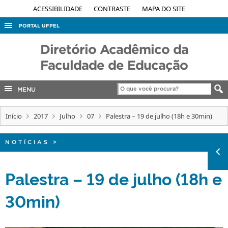
ACESSIBILIDADE
CONTRASTE
MAPA DO SITE
PORTAL UFPEL
ACESSO À INFORMAÇÃO
Diretório Acadêmico da
AUDITORIA
Faculdade de Educação
COBALTO
MENU
CONCURSOS
EDITAIS
Início
2017
Julho
07
Palestra – 19 de julho (18h e 30min)
INTERNACIONAL
NOTÍCIAS
>
OUVIDORIA
PORTARIAS
Palestra – 19 de julho (18h e
TELEFONES
30min)