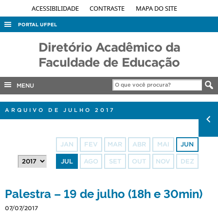
ACESSIBILIDADE
CONTRASTE
MAPA DO SITE
PORTAL UFPEL
ACESSO À INFORMAÇÃO
Diretório Acadêmico da
AUDITORIA
Faculdade de Educação
COBALTO
MENU
CONCURSOS
EDITAIS
ARQUIVO DE JULHO 2017
INTERNACIONAL
OUVIDORIA
JAN
FEV
MAR
ABR
MAI
JUN
PORTARIAS
JUL
AGO
SET
OUT
NOV
DEZ
TELEFONES
Palestra – 19 de julho (18h e 30min)
07/07/2017