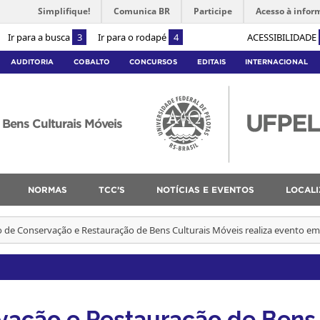
Simplifique!
Comunica BR
Participe
Acesso à infor
Ir para a busca
3
Ir para o rodapé
4
ACESSIBILIDADE
AUDITORIA
COBALTO
CONCURSOS
EDITAIS
INTERNACIONAL
Bens Culturais Móveis
NORMAS
TCC’S
NOTÍCIAS E EVENTOS
LOCAL
 de Conservação e Restauração de Bens Culturais Móveis realiza evento em 
vação e Restauração de Bens