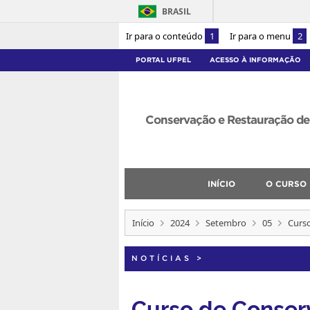
BRASIL
Ir para o conteúdo
1
Ir para o menu
2
PORTAL UFPEL
ACESSO À INFORMAÇÃO
Conservação e Restauração de 
INÍCIO
O CURSO
Início
2024
Setembro
05
Curso
NOTÍCIAS
>
Curso de Conser