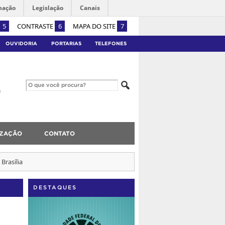
mação
Legislação
Canais
5
CONTRASTE
6
MAPA DO SITE
7
OUVIDORIA
PORTARIAS
TELEFONES
IZAÇÃO
CONTATO
Brasília
DESTAQUES