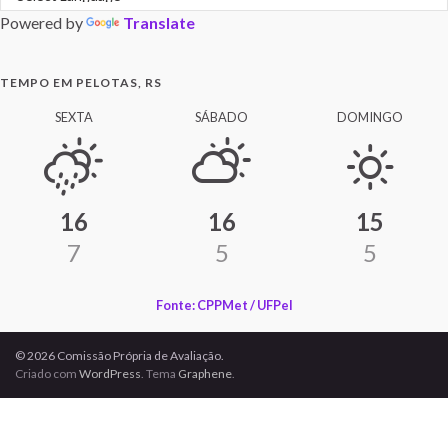
Powered by
Translate
TEMPO EM PELOTAS, RS
SEXTA
SÁBADO
DOMINGO
16
16
15
7
5
5
Fonte: CPPMet / UFPel
© 2026 Comissão Própria de Avaliação.
Criado com
WordPress
. Tema
Graphene
.