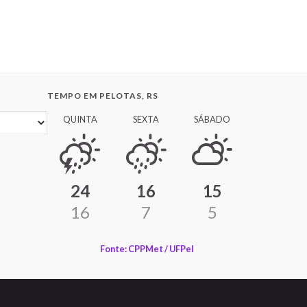
TEMPO EM PELOTAS, RS
QUINTA
SEXTA
SÁBADO
24
16
15
16
7
5
Fonte: CPPMet / UFPel