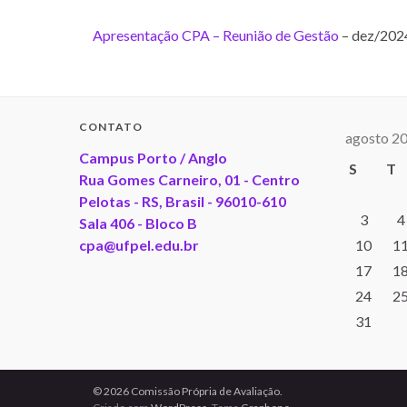
Apresentação CPA – Reunião de Gestão
– dez/202
CONTATO
agosto 2
Campus Porto / Anglo
S
T
Rua Gomes Carneiro, 01 - Centro
Pelotas - RS, Brasil - 96010-610
3
4
Sala 406 - Bloco B
cpa@ufpel.edu.br
10
1
17
1
24
2
31
© 2026 Comissão Própria de Avaliação.