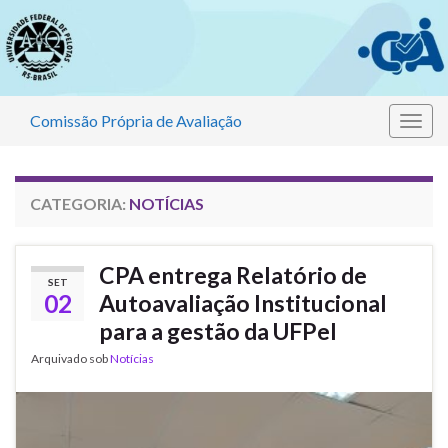
Comissão Própria de Avaliação
Alter
nave
CATEGORIA:
NOTÍCIAS
CPA entrega Relatório de
SET
02
Autoavaliação Institucional
para a gestão da UFPel
Arquivado sob
Notícias