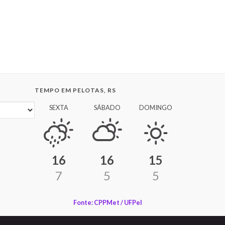
TEMPO EM PELOTAS, RS
SEXTA
SÁBADO
DOMINGO
16
16
15
7
5
5
Fonte: CPPMet / UFPel