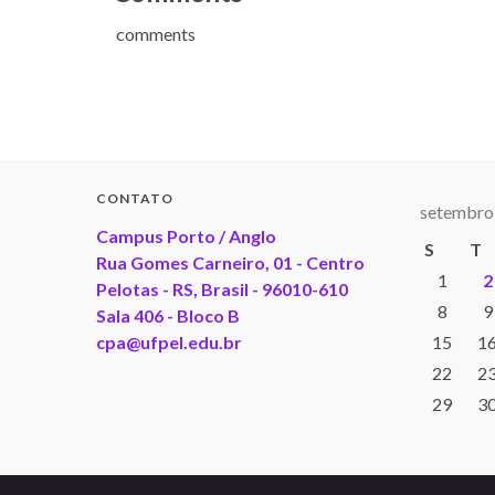
comments
CONTATO
setembro
Campus Porto / Anglo
S
T
Rua Gomes Carneiro, 01 - Centro
1
2
Pelotas - RS, Brasil - 96010-610
8
9
Sala 406 - Bloco B
cpa@ufpel.edu.br
15
1
22
2
29
3