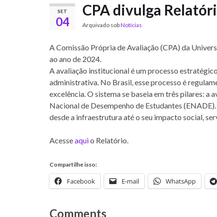
CPA divulga Relatóri
SET
04
Arquivado sob
Notícias
A Comissão Própria de Avaliação (CPA) da Universi
ao ano de 2024.
A avaliação institucional é um processo estratégi
administrativa. No Brasil, esse processo é regulam
excelência. O sistema se baseia em três pilares: a 
Nacional de Desempenho de Estudantes (ENADE). A au
desde a infraestrutura até o seu impacto social, se
Acesse
aqui
o Relatório.
Compartilhe isso:
Facebook
E-mail
WhatsApp
Comments