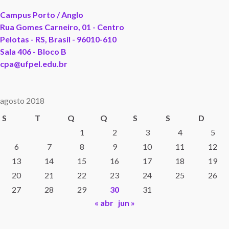
Campus Porto / Anglo
Rua Gomes Carneiro, 01 - Centro
Pelotas - RS, Brasil - 96010-610
Sala 406 - Bloco B
cpa@ufpel.edu.br
agosto 2018
S
T
Q
Q
S
S
D
1
2
3
4
5
6
7
8
9
10
11
12
13
14
15
16
17
18
19
20
21
22
23
24
25
26
27
28
29
30
31
« abr
jun »