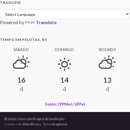
TRADUZIR
Powered by
Translate
TEMPO EM PELOTAS, RS
SÁBADO
DOMINGO
SEGUNDA
16
14
13
4
4
4
Fonte: CPPMet / UFPel
© 2026 Comissão Própria de Avaliação.
Criado com
WordPress
. Tema
Graphene
.