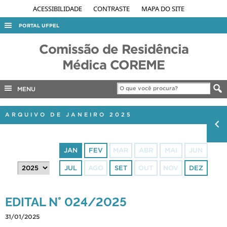
ACESSIBILIDADE
CONTRASTE
MAPA DO SITE
PORTAL UFPEL
ACESSO À INFORMAÇÃO
Comissão de Residência
AUDITORIA
Médica COREME
COBALTO
MENU
CONCURSOS
EDITAIS
ARQUIVO DE JANEIRO 2025
INTERNACIONAL
OUVIDORIA
JAN
FEV
MAR
ABR
MAI
JUN
PORTARIAS
JUL
AGO
SET
OUT
NOV
DEZ
TELEFONES
EDITAL N° 024/2025
31/01/2025