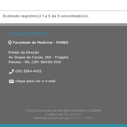
Exibindo registro(s) 1 a 5 de 5 encontrado(s).
LOCALIZE A COREME
Faculdade de Medicina - FAMED
Prédio da Direção
Av. Duque de Caxias, 250 - Fragata
Pelotas - RS, CEP: 96030-000
(53) 3284-4102
clique para ver o e-mail
©2026 Comissão de Residência Médica COREME.
Criado com
WordPress
.
Tema desenvolvido por
SGTIC / UFPel
.