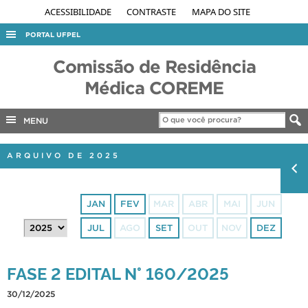
ACESSIBILIDADE
CONTRASTE
MAPA DO SITE
PORTAL UFPEL
ACESSO À INFORMAÇÃO
Comissão de Residência
AUDITORIA
Médica COREME
COBALTO
MENU
CONCURSOS
EDITAIS
ARQUIVO DE 2025
INTERNACIONAL
OUVIDORIA
JAN
FEV
MAR
ABR
MAI
JUN
PORTARIAS
JUL
AGO
SET
OUT
NOV
DEZ
TELEFONES
FASE 2 EDITAL N° 160/2025
30/12/2025