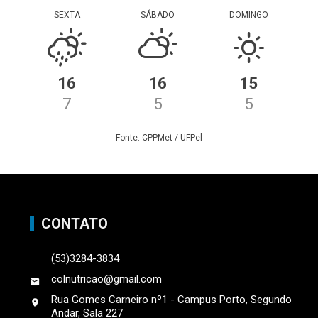
SEXTA
SÁBADO
DOMINGO
16
16
15
7
5
5
Fonte: CPPMet / UFPel
CONTATO
(53)3284-3834
colnutricao@gmail.com
Rua Gomes Carneiro nº1 - Campus Porto, Segundo
Andar, Sala 227