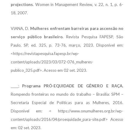
projections
. Women in Management Review, v. 22, n. 1, p. 6-
18, 2007.
VIANA, D.
Mulheres enfrentam barreiras para ascensão no
serviço público brasileiro.
Revista Pesquisa FAPESP, São
Paulo, SP, ed. 325, p. 73-76, março, 2023. Disponível em:
<https://revistapesquisa.fapesp.br/wp-
content/uploads/2023/03/072-076_mulheres-
publico_325.pdf>. Acesso em 02 set. 2023.
_____;
Programa PRÓ-EQUIDADE DE GÊNERO E RAÇA.
Rompendo fronteiras no mundo do trabalho – Brasília: SPM –
Secretaria Especial de Políticas para as Mulheres, 2016.
Disponível em: < https://www.onumulheres.org.br/wp-
content/uploads/2016/04/proequidade_para-site.pdf> Acesso
em: 02 set. 2023.