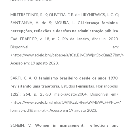
MILTERSTEINER, R. K; OLIVEIRA, F. B. de; HRYNIEWICS, L. G. C;
SANT’ANNA, A. de S; MOURA, L. C.
Liderança feminina:
percepções, reflexões e desafios na administração pública.
Cad. EBAPE.BR, v. 18, nº 2, Rio de Janeiro, Abr./Jun. 2020.
Disponível em:
<https://www.scielo.br/j/cebape/a/tCzLBJyCbWjsr5bkQnnZ7bm/>
Acesso em: 19 agosto 2023.
SARTI, C. A.
O feminismo brasileiro desde os anos 1970:
revisitando uma trajetória.
Estudos Feministas, Florianópolis,
12(2): 264, p. 25-50, maio-agosto/2004. Disponível em>
<https://www.scielo.br/j/ref/a/QVNKzsbHFngG9MbWCFFPPCv/?
format=pdf&lang=pt>. Acesso em 19 agosto 2023.
SCHEIN, V.
Women in management: reflections and