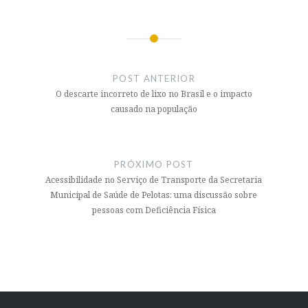
Navegação
de
POST ANTERIOR
Post
O descarte incorreto de lixo no Brasil e o impacto
causado na população
PRÓXIMO POST
Acessibilidade no Serviço de Transporte da Secretaria
Municipal de Saúde de Pelotas: uma discussão sobre
pessoas com Deficiência Física