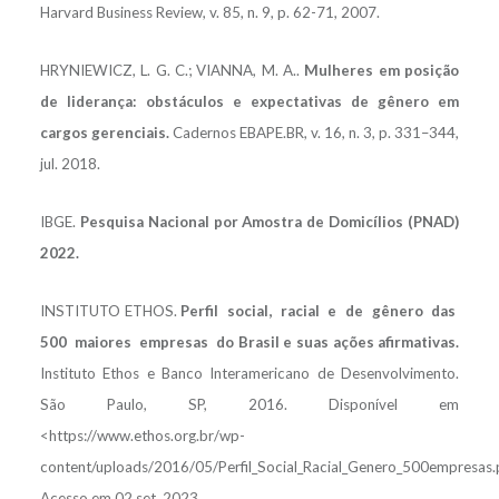
Harvard Business Review, v. 85, n. 9, p. 62-71, 2007.
HRYNIEWICZ, L. G. C.; VIANNA, M. A..
Mulheres em posição
de liderança: obstáculos e expectativas de gênero em
cargos gerenciais.
Cadernos EBAPE.BR, v. 16, n. 3, p. 331–344,
jul. 2018.
IBGE.
Pesquisa Nacional por Amostra de Domicílios (PNAD)
2022.
INSTITUTO ETHOS.
Perfil social, racial e de gênero das
500 maiores empresas do Brasil e suas ações afirmativas.
Instituto Ethos e Banco Interamericano de Desenvolvimento.
São Paulo, SP, 2016. Disponível em
<https://www.ethos.org.br/wp-
content/uploads/2016/05/Perfil_Social_Racial_Genero_500empresas.
Acesso em 02 set. 2023.