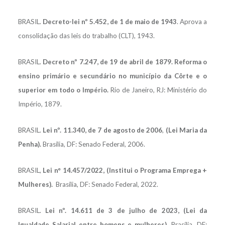
BRASIL.
Decreto-lei nº 5.452, de 1 de maio de 1943
. Aprova a
consolidação das leis do trabalho (CLT), 1943.
BRASIL.
Decreto nº 7.247, de 19 de abril de 1879. Reforma o
ensino primário e secundário no município da Côrte e o
superior em todo o Império.
Rio de Janeiro, RJ: Ministério do
Império, 1879.
BRASIL.
Lei nº. 11.340, de 7 de agosto de 2006
,
(Lei Maria da
Penha).
Brasília, DF: Senado Federal, 2006.
BRASIL,
Lei n° 14.457/2022, (Institui o Programa Emprega +
Mulheres).
Brasília, DF: Senado Federal, 2022.
BRASIL.
Lei nº. 14.611 de 3 de julho de 2023, (Lei da
Igualdade Salarial entre homens e mulheres)
. Brasília, DF: