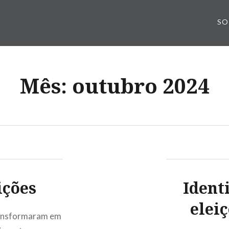
SO
Mês:
outubro 2024
ições
Ident
eleiç
transformaram em