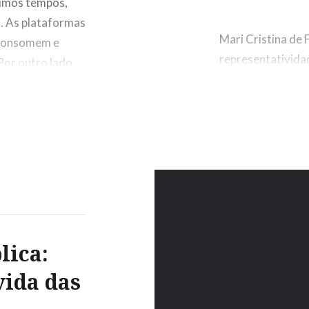
timos tempos,
l. As plataformas
Mari Cristina de
 consomem e
representativida
or outro lado,
raça são recorren
s, como a
representatividad
Esse debate joga 
brasileira e, con
resultantes. Des
Compartilhe isso:
WhatsApp
lica:
vida das