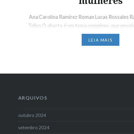
mulheres
Ana Carolina Ramirez Roman Lucas Rossales R
Telles O aborto é um tema complexo, que envol
éticas, morais, legais, de saúde pública e de dir
LEIA MAIS
afetando direta e profundamente a vida das m
diversas partes do mundo. De acordo com nota 
Ministério da Saúde, publicada em 2005 (Brasil
Compartilhe isso:
WhatsApp
X
Facebook
ARQUIVOS
outubro 2024
setembro 2024