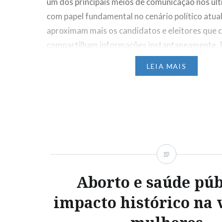
um dos principais meios de comunicação nos úl
com papel fundamental no cenário político atua
aproximam mais os candidatos e eleitores que
compartilham informações instantaneamente. P
também trazem muitas consequências negativa
LEIA MAIS
disseminação de fake news, manipulação…
Compartilhe isso:
WhatsApp
X
Facebook
Aborto e saúde púb
impacto histórico na 