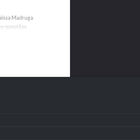
aissa Madruga
ve questões
eitos humanos,
ulheres em
técnica do
, 2005,…