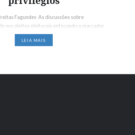
privilégios
 Freitas Fagundes As discussões sobre
de nos pleitos eleitorais enfocando o marcador
tes atualmente, tendo em vista a baixa
LEIA MAIS
e de negros e negras nas cadeiras legislativas.
luz sobre o racismo que estrutura a sociedade
sequentemente, sobre os privilégios brancos daí
se modo, o…
X
Facebook