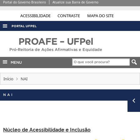
Portal do Governo Brasileiro
Atualize sua Barra de Governo
ACESSIBILIDADE
CONTRASTE
MAPA DO SITE
PORTAL UFPEL
ACESSO À INFORMAÇÃO
PROAFE – UFPel
AUDITORIA
Pró-Reitoria de Ações Afirmativas e Equidade
COBALTO
MENU
CONCURSOS
Início
NAI
EDITAIS
INTERNACIONAL
NAI
OUVIDORIA
PORTARIAS
TELEFONES
Núcleo de Acessibilidade e Inclusão