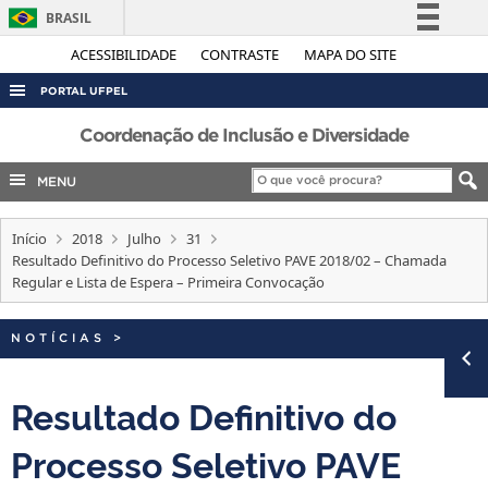
BRASIL
Simplifique!
ACESSIBILIDADE
CONTRASTE
MAPA DO SITE
Comunica BR
PORTAL UFPEL
Participe
ACESSO À INFORMAÇÃO
Coordenação de Inclusão e Diversidade
Acesso à informação
AUDITORIA
MENU
Legislação
COBALTO
Canais
Início
2018
Julho
31
CONCURSOS
Resultado Definitivo do Processo Seletivo PAVE 2018/02 – Chamada
EDITAIS
Regular e Lista de Espera – Primeira Convocação
INTERNACIONAL
NOTÍCIAS
>
OUVIDORIA
PORTARIAS
Resultado Definitivo do
TELEFONES
Processo Seletivo PAVE