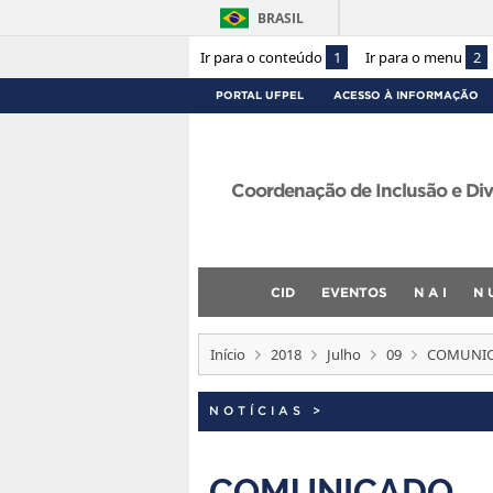
BRASIL
Ir para o conteúdo
1
Ir para o menu
2
PORTAL UFPEL
ACESSO À INFORMAÇÃO
Coordenação de Inclusão e Div
CID
EVENTOS
N A I
N 
Início
2018
Julho
09
COMUNI
NOTÍCIAS
>
COMUNICADO