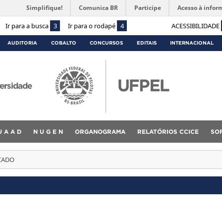
Simplifique!
Comunica BR
Participe
Acesso à infor
Ir para a busca
3
Ir para o rodapé
4
ACESSIBILIDADE
AUDITORIA
COBALTO
CONCURSOS
EDITAIS
INTERNACIONAL
ersidade
U A A D
N U G E N
ORGANOGRAMA
RELATÓRIOS CCICE
SO
CADO