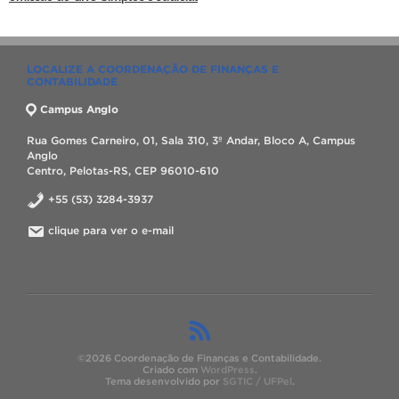
LOCALIZE A COORDENAÇÃO DE FINANÇAS E
CONTABILIDADE
Campus Anglo
Rua Gomes Carneiro, 01, Sala 310, 3º Andar, Bloco A, Campus
Anglo
Centro, Pelotas-RS, CEP 96010-610
+55 (53) 3284-3937
clique para ver o e-mail
©2026 Coordenação de Finanças e Contabilidade.
Criado com
WordPress
.
Tema desenvolvido por
SGTIC / UFPel
.