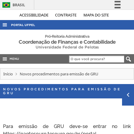
BRASIL
Simplifique!
ACESSIBILIDADE
CONTRASTE
MAPA DO SITE
Comunica BR
PORTAL UFPEL
Participe
ACESSO À INFORMAÇÃO
Pró-Reitoria Administrativa
Coordenação de Finanças e Contabilidade
Acesso à informação
AUDITORIA
Universidade Federal de Pelotas
Legislação
COBALTO
Canais
MENU
CONCURSOS
Início
Novos procedimentos para emissão de GRU
EDITAIS
INTERNACIONAL
NOVOS PROCEDIMENTOS PARA EMISSÃO DE
GRU
OUVIDORIA
PORTARIAS
TELEFONES
Para emissão de GRU deve-se entrar no link
https://pagtesouro.tesouro.gov.br/portal-