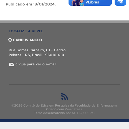
Publicado
em 18/01/2024.
LOCALIZE A UFPEL
CAMPUS ANGLO
Rua Gomes Carneiro, 01 - Centro
Pelotas - RS, Brasil - 96010-610
clique para ver o e-mail
©2026 Comitê de Ética em Pesquisa da Faculdade de Enfermagem.
Criado com
WordPress
.
Tema desenvolvido por
SGTIC / UFPel
.