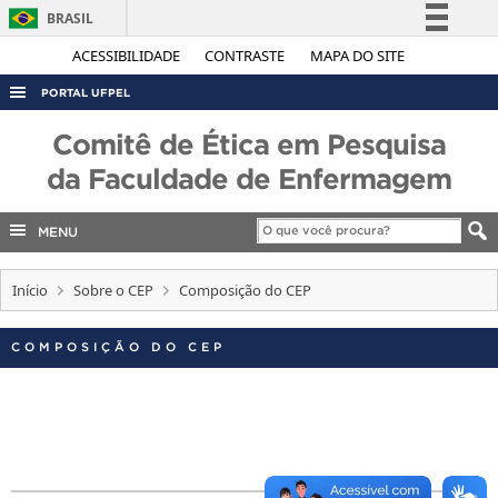
BRASIL
Simplifique!
ACESSIBILIDADE
CONTRASTE
MAPA DO SITE
Comunica BR
PORTAL UFPEL
Participe
ACESSO À INFORMAÇÃO
Comitê de Ética em Pesquisa
Acesso à informação
AUDITORIA
da Faculdade de Enfermagem
Legislação
COBALTO
Canais
MENU
CONCURSOS
EDITAIS
Início
Sobre o CEP
Composição do CEP
INTERNACIONAL
COMPOSIÇÃO DO CEP
OUVIDORIA
PORTARIAS
TELEFONES