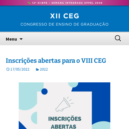
Congresso de Ensino de Graduação – UFPel
Pular
CEG
para
o
conteúdo
Pesquis
Menu
por:
Inscrições abertas para o VIII CEG
17/05/2022
2022