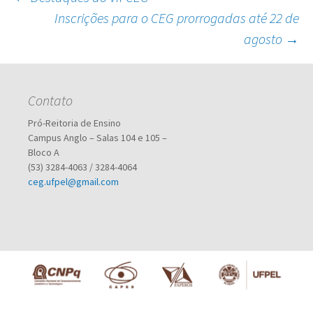
Navegação
Inscrições para o CEG prorrogadas até 22 de
agosto
→
de
posts
Contato
Pró-Reitoria de Ensino
Campus Anglo – Salas 104 e 105 –
Bloco A
(53) 3284-4063 / 3284-4064
ceg.ufpel@gmail.com