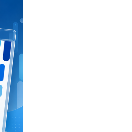
I CEG
eriores…