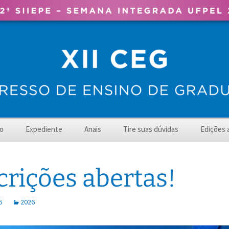
ação – UFPel
o
Expediente
Anais
Tire suas dúvidas
Edições 
2025 – X
crições abertas!
2024 – X
2023 – I
6
2026
2022 – VI