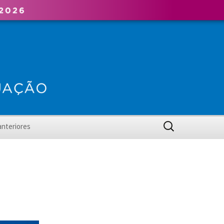
Pesquisar
anteriores
por:
I CEG
 CEG
X CEG
II CEG