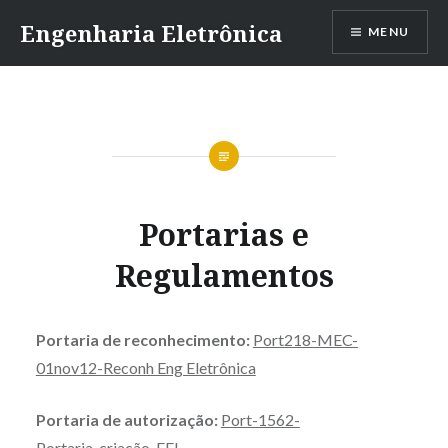
Ir
Engenharia Eletrônica
MENU
para
conteúdo
Portarias e
Regulamentos
Portaria de reconhecimento:
Port218-MEC-
01nov12-Reconh Eng Eletrônica
Portaria de autorização:
Port-1562-
Portaria_criacão_EEL