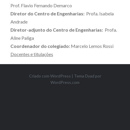
Prof. Flavio Fernando Demarco
Diretor do Centro de Engenharias:
Profa. Isabela
Andrade
Diretor-adjunto do Centro de Engenharias:
Profa.
Aline Paliga
Coordenador do colegiado:
Marcelo Lemos Rossi
Docentes e titulações
Criado com WordPress
|
Tema Dyad por
WordPress.com