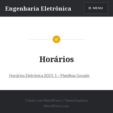
Ir
Engenharia Eletrônica
MENU
para
conteúdo
Horários
Horários Eletrônica 2023_1 – Planilhas Google
Criado com WordPress
|
Tema Dyad por
WordPress.com