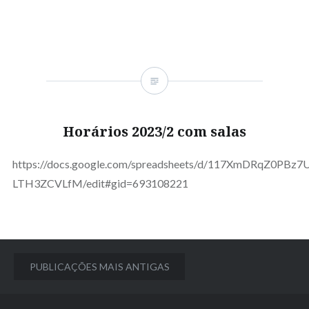
Horários 2023/2 com salas
https://docs.google.com/spreadsheets/d/117XmDRqZ0P
LTH3ZCVLfM/edit#gid=693108221
Navegação
PUBLICAÇÕES MAIS ANTIGAS
por