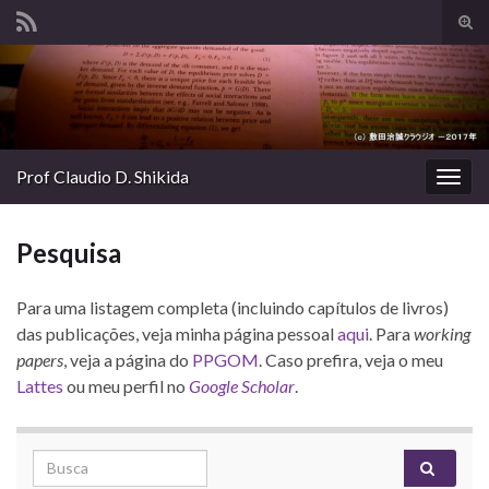
Alte
form
Search for:
de
pesq
Prof Claudio D. Shikida
Alter
nave
Pesquisa
Para uma listagem completa (incluindo capítulos de livros)
das publicações, veja minha página pessoal
aqui
. Para
working
papers
, veja a página do
PPGOM
. Caso prefira, veja o meu
Lattes
ou meu perfil no
Google Scholar
.
Search for: