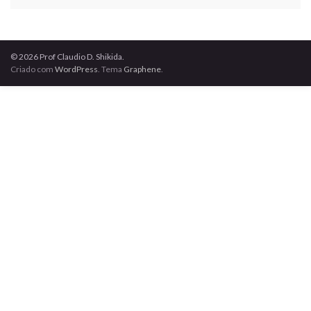
© 2026 Prof Claudio D. Shikida.
Criado com
WordPress
. Tema
Graphene
.