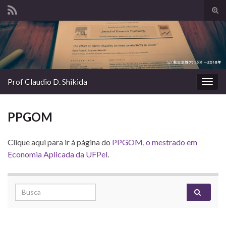
Alte
form
Search for:
de
pesq
Prof Claudio D. Shikida
Alter
nave
PPGOM
Clique aqui para ir à página do
PPGOM, o mestrado em
Economia Aplicada da UFPel
.
Search for: