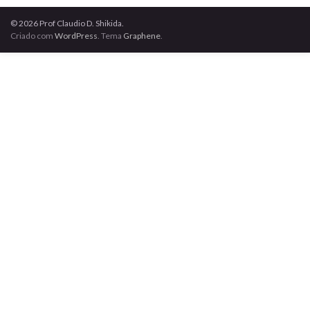
© 2026 Prof Claudio D. Shikida.
Criado com
WordPress
. Tema
Graphene
.