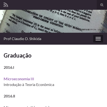
Alte
form
Search for:
de
pesq
Prof Claudio D. Shikida
Alter
nave
Graduação
2016.I
Microeconomia III
Introdução à Teoria Econômica
2016.II