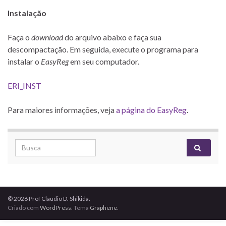
Instalação
Faça o
download
do arquivo abaixo e faça sua
descompactação. Em seguida, execute o programa para
instalar o
EasyReg
em seu computador.
ERI_INST
Para maiores informações, veja
a página do EasyReg
.
Search for:
© 2026 Prof Claudio D. Shikida.
Criado com
WordPress
. Tema
Graphene
.