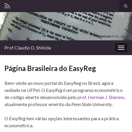
Alte
form
Search for:
de
pesq
Prof Claudio D. Shikida
Alter
nave
Página Brasileira do EasyReg
Bem-vindo ao novo portal do EasyReg no Brasil, agora
sediado na UFPel. O
EasyReg
é um programa econométrico
de código aberto desenvolvido pelo
prof. Herman J. Bierens
,
atualmente professor emérito da
Penn State University
.
O
EasyReg
tem várias opções interessantes para a prática
econométrica.