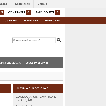
mação
Legislação
Canais
5
CONTRASTE
6
MAPA DO SITE
7
OUVIDORIA
PORTARIAS
TELEFONES
 EM ZOOLOGIA
ZOO IV & ZV II
ÚLTIMAS NOTÍCIAS
ZOOLOGIA, SISTEMÁTICA E
EVOLUÇÃO