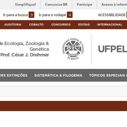
Simplifique!
Comunica BR
Participe
Acesso à infor
Ir para a busca
3
Ir para o rodapé
4
ACESSIBILIDADE
AUDITORIA
COBALTO
CONCURSOS
EDITAIS
INTERNACIONAL
de Ecologia, Zoologia &
Genética
Prof. César J. Drehmer
ERS EXTINÇÕES
SISTEMÁTICA & FILOGENIA
TÓPICOS ESPECIAIS